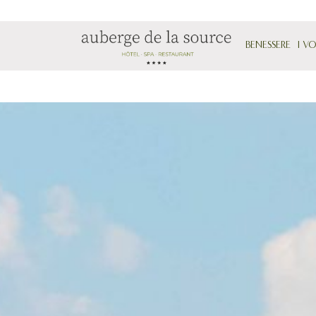
BENESSERE
I V