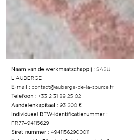
Naam van de werkmaatschappij :
SASU
L'AUBERGE
E-mail :
contact@auberge-de-la-source.fr
Telefoon :
+33 2 31 89 25 02
Aandelenkapitaal :
93 200 €
Individueel BTW-identificatienummer :
FR77494115629
Siret nummer :
49411562900011