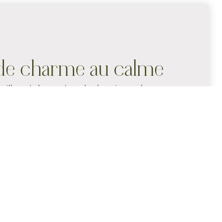
de charme au calme
villon et donnant sur les bassins ou les
 Campagne sont des chambres de charme qui
ouillette, un esprit nature.
les
’hôtel, son charme et son caractère, toutes
ont uniques, avec un espace et une
s présentées sur le site vous donnent ainsi
de notre demeure, dans la catégorie choisie.
I GRATUIT ILLIMITÉ
ACCESSIBLE PMR
DOUCHE