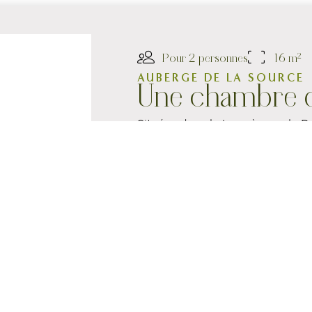
Pour 2 personnes
16 m²
AUBERGE DE LA SOURCE
Une chambre 
Situées dans la Longère ou le Pa
jardins, les chambres doubles
offrent une atmosphère cosy et d
Afin de respecter l’histoire de l
chambres
que nous proposons s
décoration singuliers. Les photo
simplement une idée du confort 
TÉLÉVISEUR ÉCRAN PLAT
WIF