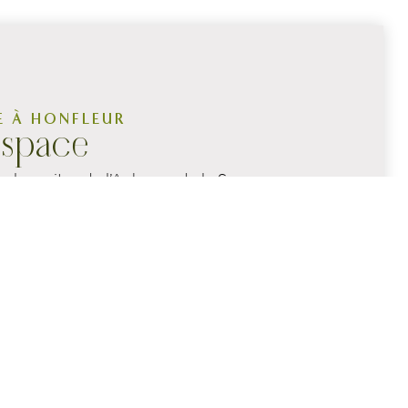
E À HONFLEUR
espace
s, les suites de l’Auberge de la Source,
 de la chambre, une salle de bain et des
ain-pied ou au rez-de-chaussée avec un
arme normand
des poutres et parquets de
onnant sur le village et les jardins, elles
 personnes, pour un week-end romantique ou
’hôtel, son charme et son caractère, toutes les