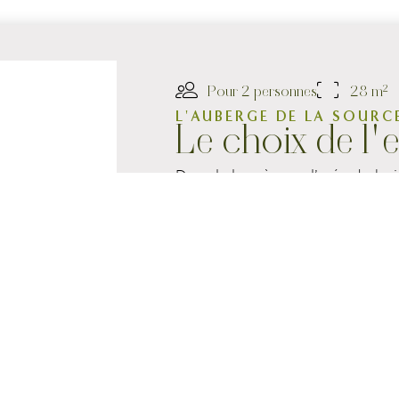
Pour 2 personnes
28 m²
L'AUBERGE DE LA SOURC
Le choix de l'
Dans la longère ou l’orée du boi
Honfleur offrent un salon séparé
toilettes privées.
Situées au premier étage de pl
ch
duplex, elles sont le fruit du
chêne dans un confort moderne. D
peuvent accueillir une ou deux
pour un plus long séjour.
Afin de respecter l’histoire de l