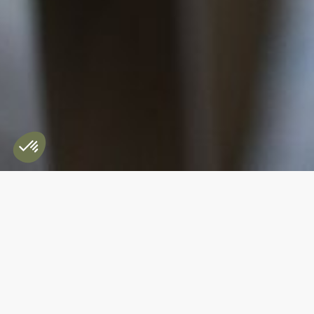
LE RESTAURANT DE L'AUBERGE
L'éveil des sens
Notre charmant restaurant est dirigé par le Chef
Pierre Hanquez, et supervisé par Matthieu
Collection
Pouleur – Chef des cuisines de la
Saint-Siméon
. Le Chef utilise uniquement des