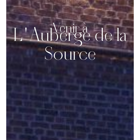
Venir à
L'Auberge de la
Source