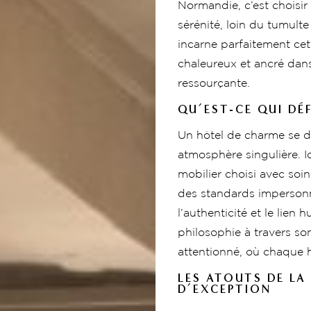
Normandie, c’est choisir
sérénité, loin du tumult
incarne parfaitement cet a
chaleureux et ancré dans
ressourçante.
QU’EST-CE QUI DÉ
Un hôtel de charme se di
atmosphère singulière. I
mobilier choisi avec soi
des standards impersonne
l’authenticité et le lien 
philosophie à travers so
attentionné, où chaque h
LES ATOUTS DE LA
D’EXCEPTION