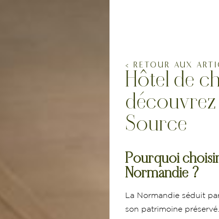
BIEN-ÊTRE
VOS
< RETOUR AUX ARTI
Hôtel de c
découvrez 
Source
Pourquoi choisi
Normandie ?
La Normandie séduit par
son patrimoine préservé