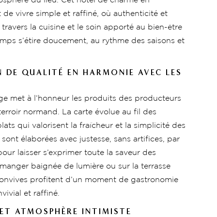
mosphère du lieu. Cet hôtel de charme en
de vivre simple et raffiné, où authenticité et
travers la cuisine et le soin apporté au bien-être
temps s’étire doucement, au rythme des saisons et
 DE QUALITÉ EN HARMONIE AVEC LES
ge met à l’honneur les produits des producteurs
terroir normand. La carte évolue au fil des
ats qui valorisent la fraîcheur et la simplicité des
 sont élaborées avec justesse, sans artifices, par
our laisser s’exprimer toute la saveur des
à manger baignée de lumière ou sur la terrasse
convives profitent d’un moment de gastronomie
vivial et raffiné.
 ET ATMOSPHÈRE INTIMISTE