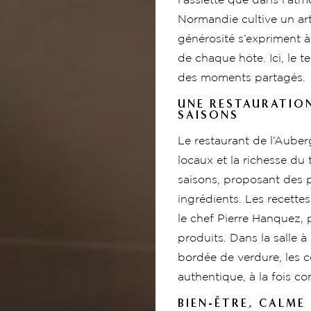
l’assiette que dans l’at
Normandie cultive un art 
générosité s’expriment à 
de chaque hôte. Ici, le 
des moments partagés.
UNE RESTAURATION
SAISONS
Le restaurant de l’Auber
locaux et la richesse du 
saisons, proposant des pl
ingrédients. Les recettes
le chef Pierre Hanquez, p
produits. Dans la salle 
bordée de verdure, les 
authentique, à la fois con
BIEN-ÊTRE, CALME