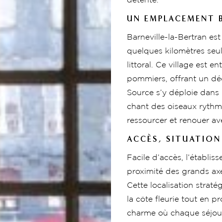
détente.
UN EMPLACEMENT B
Barneville-la-Bertran es
quelques kilomètres seu
littoral. Ce village est 
pommiers, offrant un d
Source s’y déploie dans 
chant des oiseaux rythmen
ressourcer et renouer ave
ACCÈS, SITUATIO
Facile d’accès, l’établis
proximité des grands axe
Cette localisation strat
la côte fleurie tout en 
charme où chaque séjour